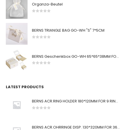
Organza-Beutel
0
von 5
BERNS TRIANGLE BAG GO-WH "S" 7*5CM
0
von 5
BERNS Geschenkbox GO-WH 65*65*38MM FOR SMALL SETS
0
von 5
LATEST PRODUCTS
BERNS ACR.RING HOLDER 180*120MM FOR 9 RINGS
0
von 5
BERNS ACR.OHRRINGE DISP. 130*320MM FOR 36 PAIRS