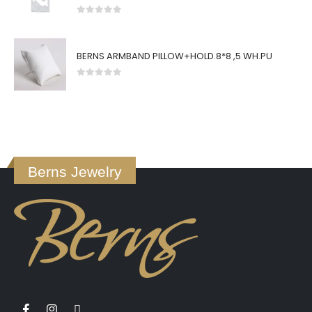
0
von 5
BERNS ARMBAND PILLOW+HOLD.8*8 ,5 WH.PU
0
von 5
Berns Jewelry