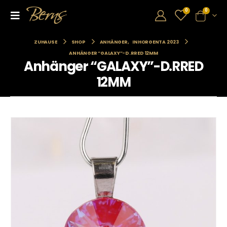
0
0
ZUHAUSE
SHOP
ANHÄNGER
,
INHORGENTA 2023
ANHÄNGER “GALAXY”-D.RRED 12MM
Anhänger “GALAXY”-D.RRED
12MM