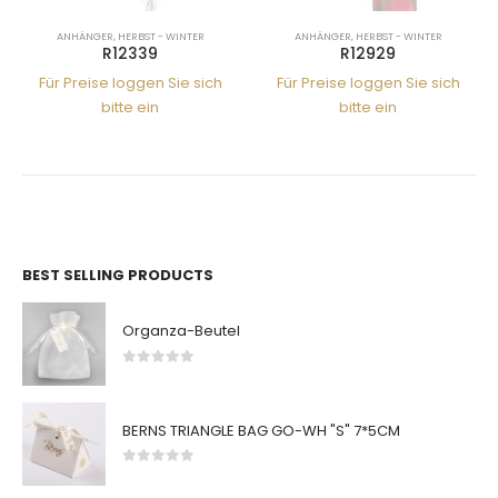
ANHÄNGER
,
HERBST - WINTER
ANHÄNGER
,
HERBST - WINTER
R12339
R12929
Für Preise loggen Sie sich
Für Preise loggen Sie sich
bitte ein
bitte ein
BEST SELLING PRODUCTS
Organza-Beutel
0
von 5
BERNS TRIANGLE BAG GO-WH "S" 7*5CM
0
von 5