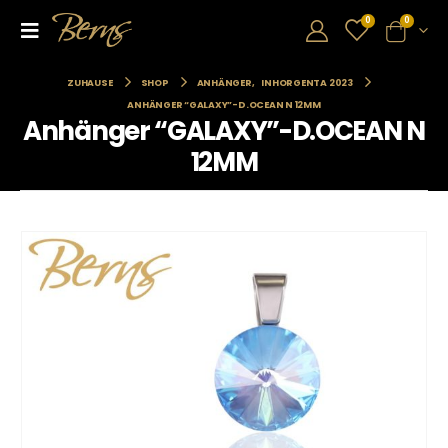
0
0
ZUHAUSE
SHOP
ANHÄNGER
,
INHORGENTA 2023
ANHÄNGER “GALAXY”-D.OCEAN N 12MM
Anhänger “GALAXY”-D.OCEAN N
12MM