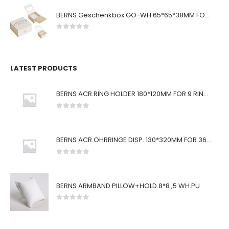
BERNS Geschenkbox GO-WH 65*65*38MM FOR SMALL SETS
0
von 5
LATEST PRODUCTS
BERNS ACR.RING HOLDER 180*120MM FOR 9 RINGS
0
von 5
BERNS ACR.OHRRINGE DISP. 130*320MM FOR 36 PAIRS
0
von 5
BERNS ARMBAND PILLOW+HOLD.8*8 ,5 WH.PU
0
von 5