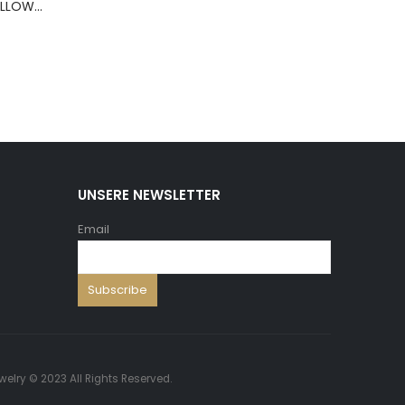
BERNS ARMBAND PILLOW+HOLD.8*8 ,5 WH.PU
UNSERE NEWSLETTER
Email
welry © 2023 All Rights Reserved.