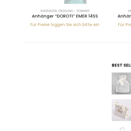
R
ANHÄNGER
,
FRÜHLING - SOMMER
A
S
Anhänger “DOROTI” EMER 14SS
Anhän
tte ein
Für Preise loggen Sie sich bitte ein
Für Pr
BEST SE