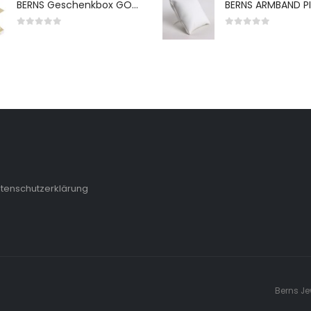
BERNS Geschenkbox GO-WH 65*65*38MM FOR SMALL SETS
0
von 5
0
von 5
tenschutzerklärung
Berns Je