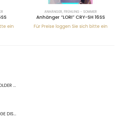
ER
ANHÄNGER
,
FRÜHLING - SOMMER
6SS
Anhänger “LORI” CRY-SH 16SS
An
tte ein
Für Preise loggen Sie sich bitte ein
Für Pr
BERNS ACR.RING HOLDER 180*120MM FOR 9 RINGS
BERNS ACR.OHRRINGE DISP. 130*320MM FOR 36 PAIRS