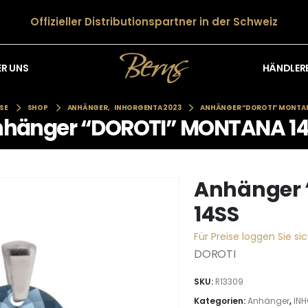
Offizieller Distributionspartner in der Schweiz
HÄNDLER
ER UNS
SE
SHOP
ANHÄNGER
,
INHORGENTA 2023
ANHÄNGER “DOROTI” MONTAN
hänger “DOROTI” MONTANA 1
Anhänger
14SS
Für Preise loggen Sie sic
DOROTI
SKU:
R13309
Kategorien:
Anhänger
,
IN