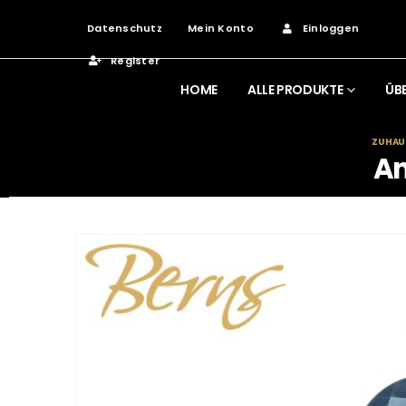
Datenschutz
Mein Konto
Einloggen
Register
HOME
ALLE PRODUKTE
ÜB
ZUHAU
An