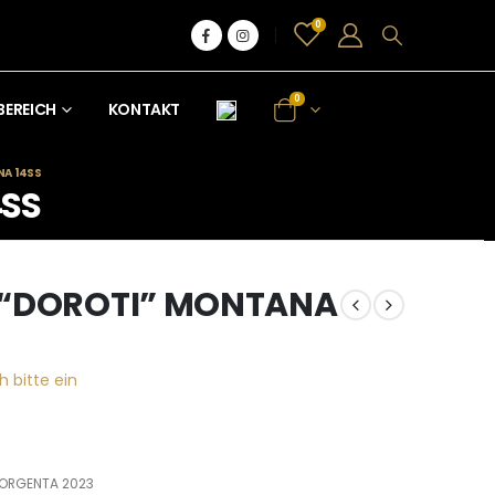
0
0
BEREICH
KONTAKT
A 14SS
4SS
 “DOROTI” MONTANA
h bitte ein
HORGENTA 2023