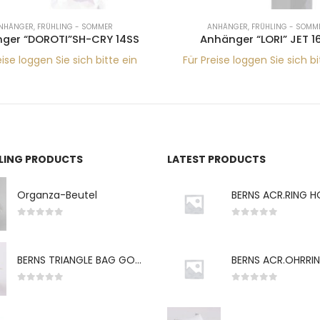
NHÄNGER
,
FRÜHLING - SOMMER
ANHÄNGER
,
FRÜHLING - SOMM
ger “DOROTI”SH-CRY 14SS
Anhänger “LORI” JET 1
eise loggen Sie sich bitte ein
Für Preise loggen Sie sich bi
LLING PRODUCTS
LATEST PRODUCTS
Organza-Beutel
0
von 5
0
von 5
BERNS TRIANGLE BAG GO-WH "S" 7*5CM
0
von 5
0
von 5