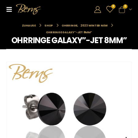
0
0
ZUHAUSE
SHOP
OHRRINGE
,
2023 WINTER NEW
OHRRINGE GALAXY”-JET 8MM”
OHRRINGE GALAXY”-JET 8MM”