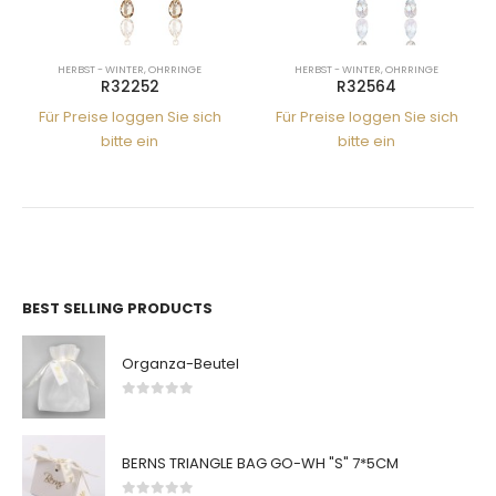
HERBST - WINTER
,
OHRRINGE
HERBST - WINTER
,
OHRRINGE
R32564
R32270
h
Für Preise loggen Sie sich
Für Preise loggen Sie sich
bitte ein
bitte ein
BEST SELLING PRODUCTS
Organza-Beutel
0
von 5
BERNS TRIANGLE BAG GO-WH "S" 7*5CM