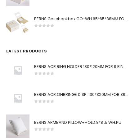
0
von 5
BERNS Geschenkbox GO-WH 65*65*38MM FOR SMALL SETS
0
von 5
LATEST PRODUCTS
BERNS ACR.RING HOLDER 180*120MM FOR 9 RINGS
0
von 5
BERNS ACR.OHRRINGE DISP. 130*320MM FOR 36 PAIRS
0
von 5
BERNS ARMBAND PILLOW+HOLD.8*8 ,5 WH.PU
0
von 5