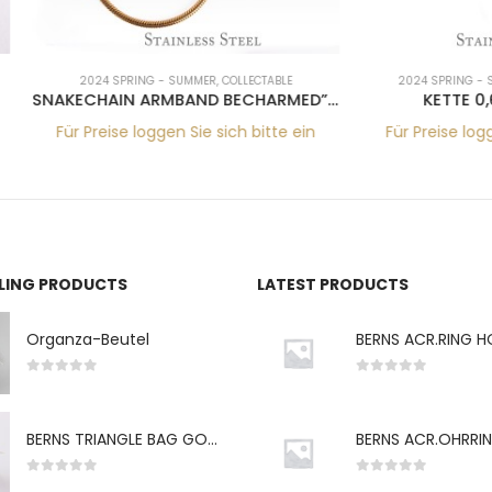
4 SPRING - SUMMER
,
COLLECTABLE
2024 SPRING - SUMMER
,
BASIC HAL
SNAKECHAIN ARMBAND BECHARMED” GO 17+6CM”
KETTE 0,6MM*50CM 
eise loggen Sie sich bitte ein
Für Preise loggen Sie sich bi
LLING PRODUCTS
LATEST PRODUCTS
Organza-Beutel
0
von 5
0
von 5
BERNS TRIANGLE BAG GO-WH "S" 7*5CM
0
von 5
0
von 5