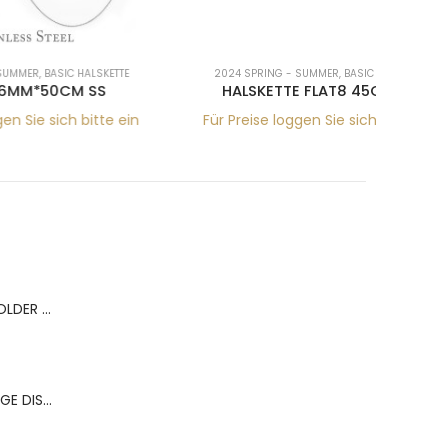
SKETTE
2024 SPRING - SUMMER
,
BASIC HALSKETTE
2024
SS
HALSKETTE FLAT8 45CM RG
K
tte ein
Für Preise loggen Sie sich bitte ein
Für Pr
BERNS ACR.RING HOLDER 180*120MM FOR 9 RINGS
BERNS ACR.OHRRINGE DISP. 130*320MM FOR 36 PAIRS