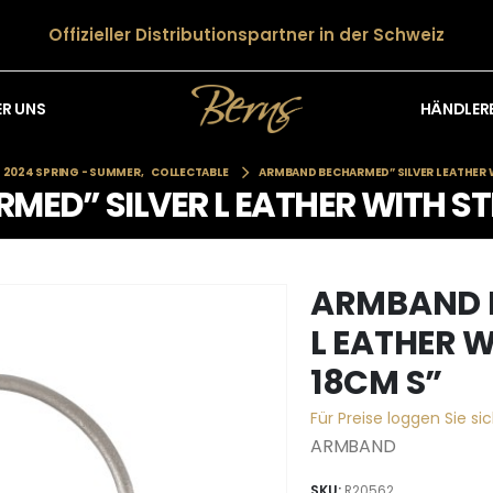
Offizieller Distributionspartner in der Schweiz
HÄNDLER
ER UNS
2024 SPRING - SUMMER
,
COLLECTABLE
ARMBAND BECHARMED” SILVER L EATHER W
ED” SILVER L EATHER WITH STE
ARMBAND 
L EATHER W
18CM S”
Für Preise loggen Sie sic
ARMBAND
SKU:
R20562