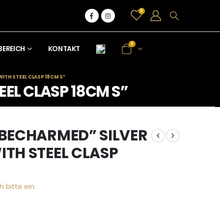
0
0
BEREICH
KONTAKT
ITH STEEL CLASP 18CM S”
EL CLASP 18CM S”
BECHARMED” SILVER
ITH STEEL CLASP
h bitte ein