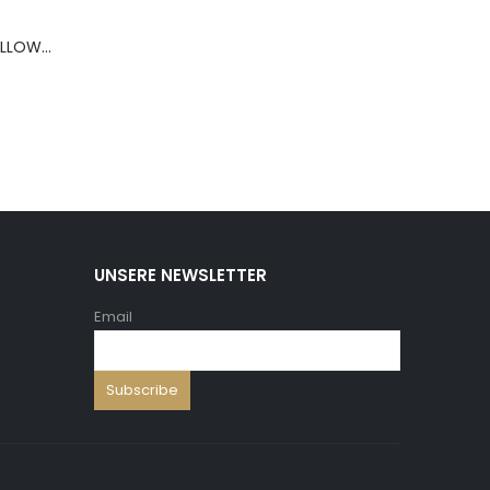
BERNS ARMBAND PILLOW+HOLD.8*8 ,5 WH.PU
UNSERE NEWSLETTER
Email