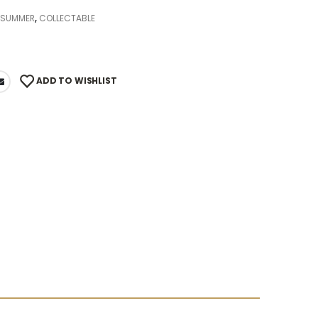
- SUMMER
,
COLLECTABLE
ADD TO WISHLIST