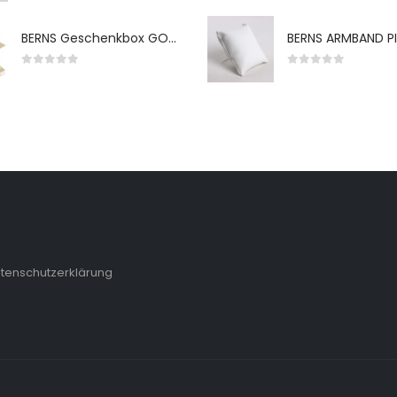
BERNS Geschenkbox GO-WH 65*65*38MM FOR SMALL SETS
0
von 5
0
von 5
tenschutzerklärung