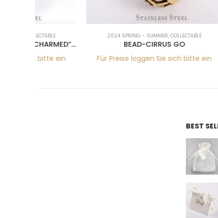
ABLE
2024 SPRING - SUMMER
,
COLLECTABLE
202
SNAKECHAIN ARMBAND BECHARMED” SS 17+6CM”
BEAD-CIRRUS GO
tte ein
Für Preise loggen Sie sich bitte ein
Für Pr
BEST SE